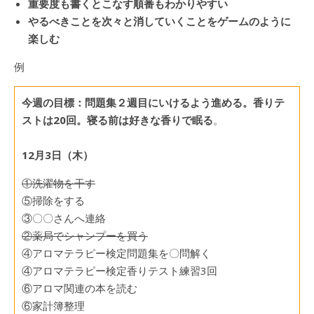
重要度も書くとこなす順番もわかりやすい
やるべきことを次々と消していくことをゲームのように
楽しむ
例
今週の目標：問題集２週目にいけるよう進める。香りテ
ストは20回。寝る前は好きな香りで眠る
。
12月3日（木）
①洗濯物を干す
⑤掃除をする
③〇〇さんへ連絡
②薬局でシャンプーを買う
④アロマテラピー検定問題集を〇問解く
④アロマテラピー検定香りテスト練習3回
⑥アロマ関連の本を読む
⑥家計簿整理